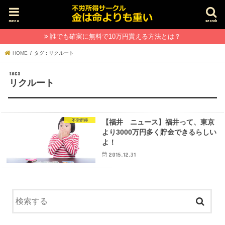
menu
search
誰でも確実に無料で10万円貰える方法とは？
HOME
タグ : リクルート
リクルート
不労所得
【福井 ニュース】福井って、東京
より3000万円多く貯金できるらしい
よ！
2015.12.31