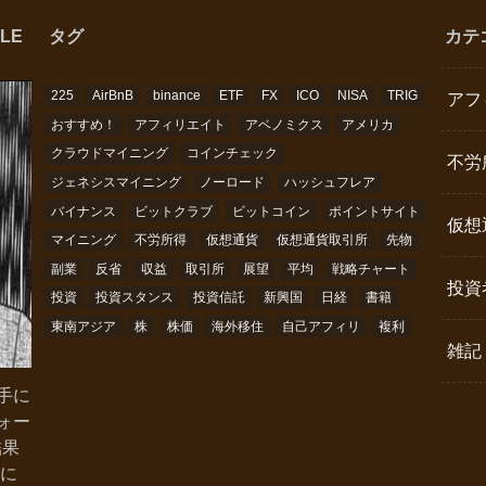
LE
タグ
カテ
225
AirBnB
binance
ETF
FX
ICO
NISA
TRIG
アフ
おすすめ！
アフィリエイト
アベノミクス
アメリカ
クラウドマイニング
コインチェック
不労
ジェネシスマイニング
ノーロード
ハッシュフレア
バイナンス
ビットクラブ
ビットコイン
ポイントサイト
仮想
マイニング
不労所得
仮想通貨
仮想通貨取引所
先物
副業
反省
収益
取引所
展望
平均
戦略チャート
投資
投資
投資スタンス
投資信託
新興国
日経
書籍
東南アジア
株
株価
海外移住
自己アフィリ
複利
雑記
手に
ォー
結果
略に