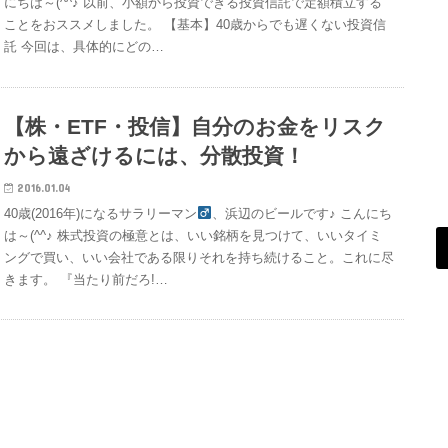
にちは～(^^♪ 以前、小額から投資できる投資信託で定額積立する
ことをおススメしました。 【基本】40歳からでも遅くない投資信
託 今回は、具体的にどの…
【株・ETF・投信】自分のお金をリスク
から遠ざけるには、分散投資！
2016.01.04
40歳(2016年)になるサラリーマン
、浜辺のビールです♪ こんにち
は～(^^♪ 株式投資の極意とは、いい銘柄を見つけて、いいタイミ
ングで買い、いい会社である限りそれを持ち続けること。これに尽
きます。 『当たり前だろ!…