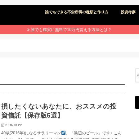
誰でもできる不労所得の種類と作り方
投資考察
誰でも確実に無料で10万円貰える方法とは？
損したくないあなたに、おススメの投
資信託【保存版5選】
2016.01.22
40歳(2016年)になるサラリーマン
、「浜辺のビール」です♪ こん