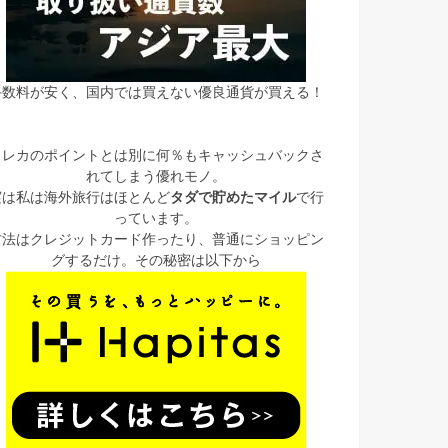
手数料が安く、国内では買えない優良通貨が買える！
クレカのポイントとは別に何％もキャッシュバックさ
れてしまう優れモノ。
実は私は海外旅行はほとんど
タダで貯めたマイル
で行
っています。
方法はクレジットカード作ったり、普通にショッピン
グするだけ。その秘密は以下から