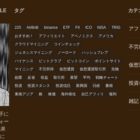
LE
タグ
カテ
225
AirBnB
binance
ETF
FX
ICO
NISA
TRIG
アフ
おすすめ！
アフィリエイト
アベノミクス
アメリカ
クラウドマイニング
コインチェック
不労
ジェネシスマイニング
ノーロード
ハッシュフレア
バイナンス
ビットクラブ
ビットコイン
ポイントサイト
仮想
マイニング
不労所得
仮想通貨
仮想通貨取引所
先物
副業
反省
収益
取引所
展望
平均
戦略チャート
投資
投資
投資スタンス
投資信託
新興国
日経
書籍
東南アジア
株
株価
海外移住
自己アフィリ
複利
雑記
手に
ォー
結果
略に