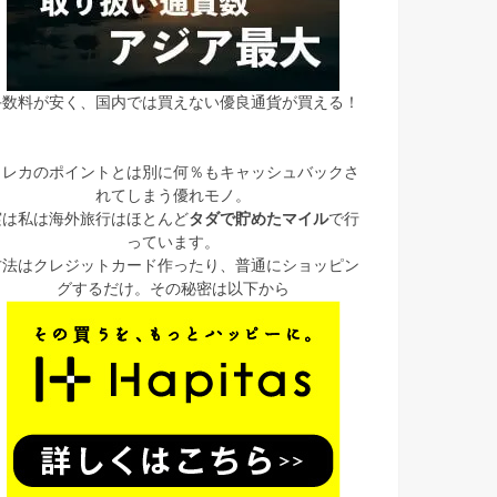
手数料が安く、国内では買えない優良通貨が買える！
クレカのポイントとは別に何％もキャッシュバックさ
れてしまう優れモノ。
実は私は海外旅行はほとんど
タダで貯めたマイル
で行
っています。
方法はクレジットカード作ったり、普通にショッピン
グするだけ。その秘密は以下から