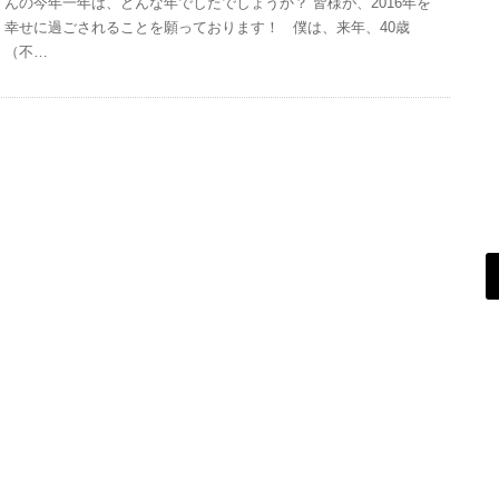
んの今年一年は、どんな年でしたでしょうか？ 皆様が、2016年を
幸せに過ごされることを願っております！ 僕は、来年、40歳
（不…