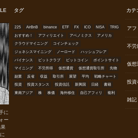
LE
タグ
カテ
225
AirBnB
binance
ETF
FX
ICO
NISA
TRIG
アフ
おすすめ！
アフィリエイト
アベノミクス
アメリカ
クラウドマイニング
コインチェック
不労
ジェネシスマイニング
ノーロード
ハッシュフレア
バイナンス
ビットクラブ
ビットコイン
ポイントサイト
仮想
マイニング
不労所得
仮想通貨
仮想通貨取引所
先物
副業
反省
収益
取引所
展望
平均
戦略チャート
投資
投資
投資スタンス
投資信託
新興国
日経
書籍
東南アジア
株
株価
海外移住
自己アフィリ
複利
雑記
手に
ォー
結果
略に