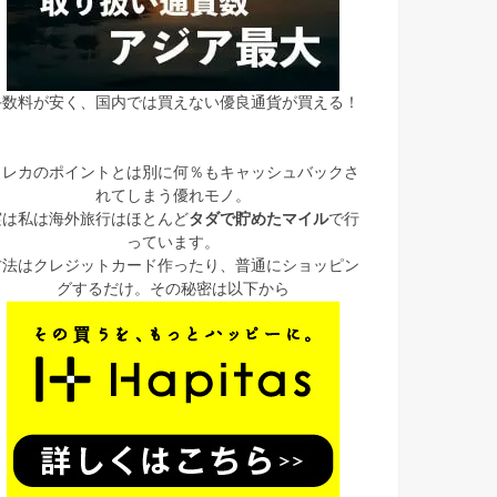
手数料が安く、国内では買えない優良通貨が買える！
クレカのポイントとは別に何％もキャッシュバックさ
れてしまう優れモノ。
実は私は海外旅行はほとんど
タダで貯めたマイル
で行
っています。
方法はクレジットカード作ったり、普通にショッピン
グするだけ。その秘密は以下から