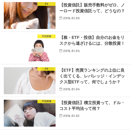
FX
【投資信託】販売手数料がゼロ、ノ
ーロード投資信託って、どうなの？
2016.01.05
不労所得
【株・ETF・投信】自分のお金をリ
スクから遠ざけるには、分散投資！
2016.01.04
FX
【ETF】売買ランキングの上位に良
く出てくる、レバレッジ・インデッ
クス型ETFって、何でしょうか？
2016.01.04
不労所得
【投資信託】積立投資って、ドル・
コスト平均法って何？
2016.01.03