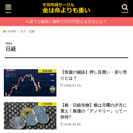
menu
search
誰でも確実に無料で10万円貰える方法とは？
HOME
タグ : 日経
日経
投資考察
【投資の秘訣】押し目買い・戻り売
りとは？
2016.01.26
不労所得
【株・日経先物】株は月曜の夕方に
買え！株価の「アノマリー」って一
体何?
2016.01.06