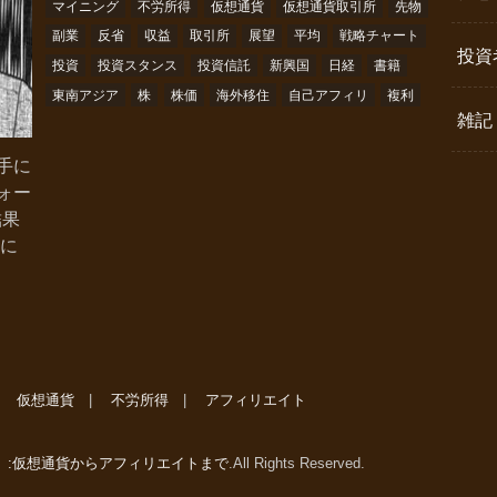
マイニング
不労所得
仮想通貨
仮想通貨取引所
先物
副業
反省
収益
取引所
展望
平均
戦略チャート
投資
投資
投資スタンス
投資信託
新興国
日経
書籍
東南アジア
株
株価
海外移住
自己アフィリ
複利
雑記
手に
ォー
結果
略に
仮想通貨
不労所得
アフィリエイト
」:仮想通貨からアフィリエイトまで
.All Rights Reserved.