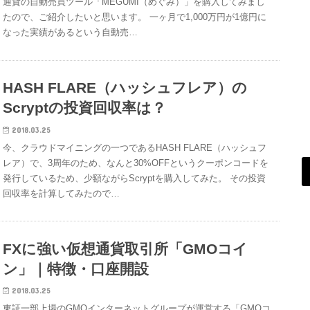
通貨の自動売買ツール「MEGUMI（めぐみ）」を購入してみまし
たので、ご紹介したいと思います。 一ヶ月で1,000万円が1億円に
なった実績があるという自動売…
HASH FLARE（ハッシュフレア）の
Scryptの投資回収率は？
2018.03.25
今、クラウドマイニングの一つであるHASH FLARE（ハッシュフ
レア）で、3周年のため、なんと30%OFFというクーポンコードを
発行しているため、少額ながらScryptを購入してみた。 その投資
回収率を計算してみたので…
FXに強い仮想通貨取引所「GMOコイ
ン」｜特徴・口座開設
2018.03.25
東証一部上場のGMOインターネットグループが運営する「GMOコ