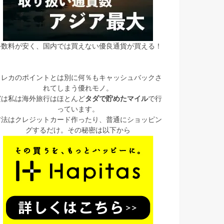
手数料が安く、国内では買えない優良通貨が買える！
クレカのポイントとは別に何％もキャッシュバックさ
れてしまう優れモノ。
実は私は海外旅行はほとんど
タダで貯めたマイル
で行
っています。
方法はクレジットカード作ったり、普通にショッピン
グするだけ。その秘密は以下から