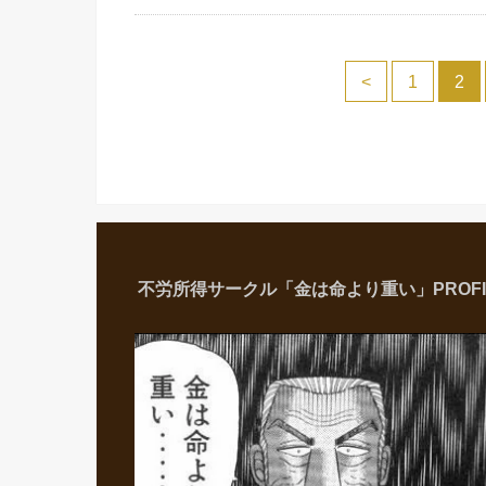
<
1
2
不労所得サークル「金は命より重い」PROFI