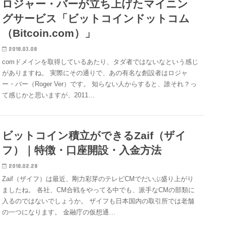
ロジャー・バーが立ち上げたマイニン
グサービス「ビットコインドットコム
（Bitcoin.com）」
2018.03.08
comドメインを取得しているあたり、タダ者ではないなという感じ
がありますね。 実際にその通りで、あの有名な創設者はロジャ
ー・バー（Roger Ver）です。 知らない人からすると、誰それ？っ
て感じかと思いますが、2011…
ビットコイン積立ができるZaif（ザイ
フ）｜特徴・口座開設・入金方法
2018.02.28
Zaif（ザイフ）は最近、剛力彩芽のテレビCMでだいぶ盛り上がり
ましたね。 各社、CM合戦をやってる中でも、派手なCMの部類に
入るのではないでしょうか。 ザイフも日本国内の取引所では老舗
の一つになります。 金融庁の仮想通…