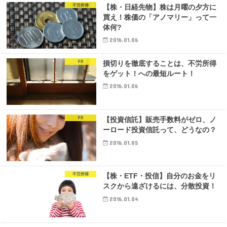
不労所得
【株・日経先物】株は月曜の夕方に
買え！株価の「アノマリー」って一
体何?
2016.01.06
FX
損切りを徹底することは、不労所得
をゲット！への最短ルート！
2016.01.06
FX
【投資信託】販売手数料がゼロ、ノ
ーロード投資信託って、どうなの？
2016.01.05
不労所得
【株・ETF・投信】自分のお金をリ
スクから遠ざけるには、分散投資！
2016.01.04