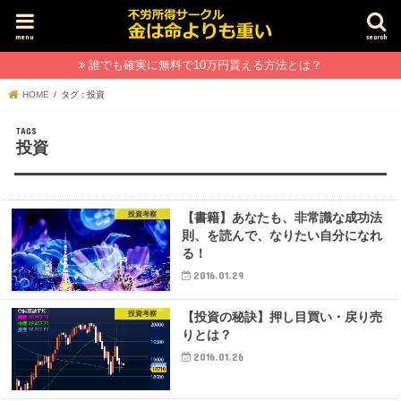
menu
search
誰でも確実に無料で10万円貰える方法とは？
HOME
タグ : 投資
投資
投資考察
【書籍】あなたも、非常識な成功法
則、を読んで、なりたい自分になれ
る！
2016.01.29
投資考察
【投資の秘訣】押し目買い・戻り売
りとは？
2016.01.26