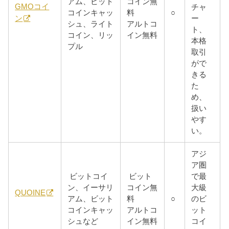
アム、ビット
コイン無
GMOコイ
チャ
コインキャッ
料
○
ー
ン
シュ、ライト
アルトコ
ト、
コイン、リッ
イン無料
本格
プル
取引
がで
きる
た
め、
扱い
やす
い。
アジ
ア圏
ビットコイ
ビット
で最
ン、イーサリ
コイン無
大級
QUOINE
アム、ビット
料
○
のビ
コインキャッ
アルトコ
ット
シュなど
イン無料
コイ