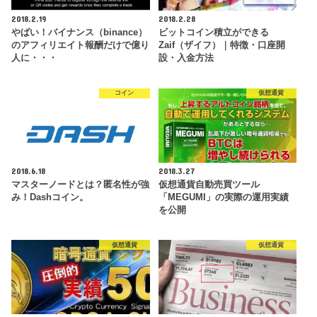
2018.2.19
2018.2.28
やばい！バイナンス（binance）
ビットコイン積立ができる
のアフィリエイト報酬だけで億り
Zaif（ザイフ）｜特徴・口座開
人に・・・
設・入金方法
コイン
仮想通貨
2018.6.18
2018.3.27
マスターノードとは？匿名性が強
仮想通貨自動売買ツール
み！Dashコイン。
「MEGUMI」の実際の運用実績
を公開
仮想通貨
仮想通貨