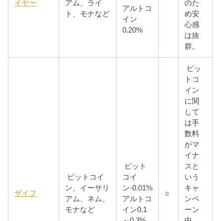
イヤー
アム、ライ
のた
アルトコ
ト、モナなど
め安
イン
心感
0.20%
は抜
群。
ビッ
トコ
イン
に関
して
は手
数料
がマ
イナ
ビット
スと
ビットコイ
コイ
いう
ン、イーサリ
ン-0.01%
キャ
ザイフ
○
アム、ネム、
アルトコ
ンペ
モナなど
イン0.1
ーン
～0.3%
中。