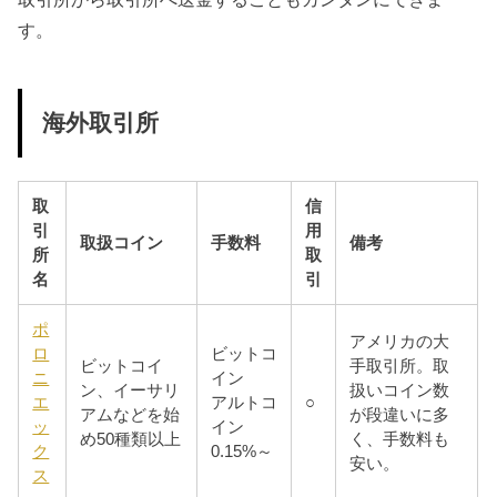
す。
海外取引所
取
信
引
用
取扱コイン
手数料
備考
所
取
名
引
ポ
アメリカの大
ロ
ビットコ
ビットコイ
手取引所。取
ニ
イン
ン、イーサリ
扱いコイン数
エ
アルトコ
○
アムなどを始
が段違いに多
ッ
イン
め50種類以上
く、手数料も
ク
0.15%～
安い。
ス