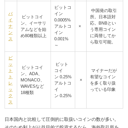
ビットコ
中国発の取引
バ
イン
ビットコイ
所。日本語対
イ
0.0005%
ン、イーサリ
応。BNBとい
ナ
アルトコ
×
アムなどを始
う専用コイン
ン
イン
め80種類以上
に両替してか
ス
0.001%
ら取引可能。
～
ビ
ッ
ビット
ビットコイ
ト
コイ
マイナーだが
ン、ADA、
ト
ン 0.25%
有望なコイン
MONACO、
×
レ
アルトコ
を多く取り扱
WAVESなど
ッ
イ
っている印象
18種類
ク
ン 0.25%
ス
日本国内と比較して圧倒的に取扱いコインの数が多い。
そのため利上がり益目的で投資するなら、海外取引所を