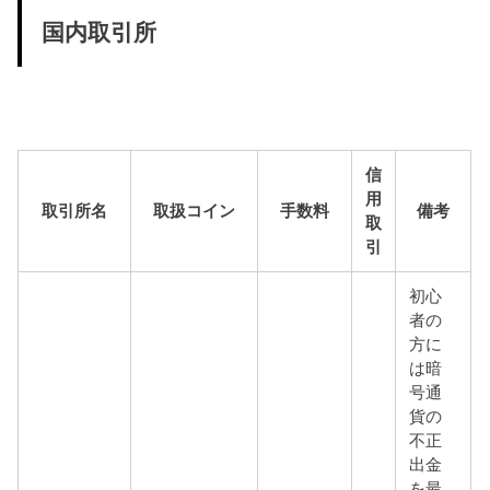
国内取引所
信
用
取引所名
取扱コイン
手数料
備考
取
引
初心
者の
方に
は暗
号通
貨の
不正
出金
を最