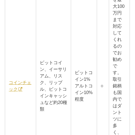
大100
万円
まで
対応
して
くれ
るの
でお
勧め
ビットコイ
で
ン、イーサリ
ビットコ
す。
アム、リス
イン1%
取引
コインチェ
ク、リップ
アルトコ
○
銘柄
ック
ル、ビットコ
イン10%
も国
インキャッシ
程度
内で
ュなど約20種
はダ
類
ント
ツに
多
く、