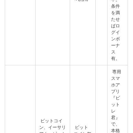
条件
を満
たせ
ばロ
グイ
ンボ
ーナ
ス
有。
専用
スマ
ホア
プリ
『ビ
ット
レ
君』
ビットコイ
で、
ン、イーサリ
ビット
本格