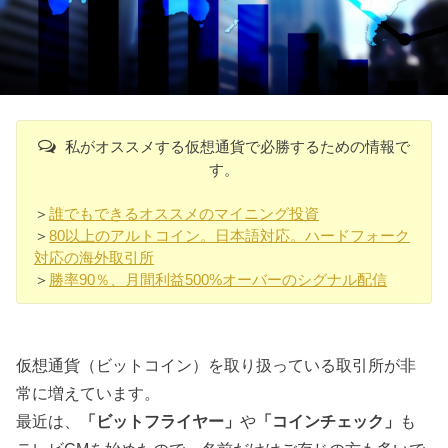
私がオススメする仮想通貨で必勝するための情報で
す。
＞
誰でもできるオススメのマイニング投資
＞
80以上のアルトコイン。日本語対応。ハードフォーク
対応の海外取引所
＞
勝率90％、月間利益500%オーバーのシグナル配信
仮想通貨（ビットコイン）を取り扱っている取引所が非
常に増えています。
最近は、
「ビットフライヤー」
や
「コインチェック」
も